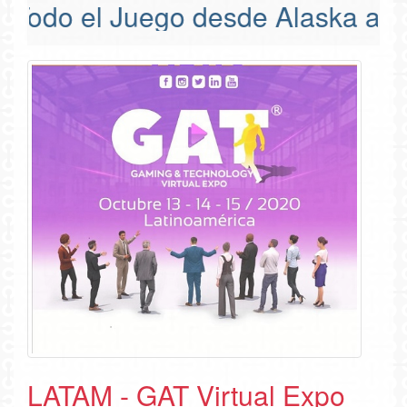
odo el Juego desde Alaska a Tier
LATAM - GAT Virtual Expo