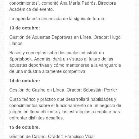
conocimientos”, comentó Ana María Padrós, Directora
Académica del evento.
La agenda está anunciada de la siguiente forma:
13 de octubre:
Gestión de Apuestas Deportivas en Línea. Orador: Hugo
Llanos.
Bases y conceptos sobre los cuales construir un
Sportsbook. Además, dará un vistazo al futuro de las
apuestas deportivas y cómo mantenerse a la vanguardia
de una industria altamente competitiva.
14 de octubre:
Gestión de Casino en Línea. Orador: Sebastián Perrier
Curso teórico y práctico que desarrollará habilidades y
conocimientos sobre el funcionamiento de un negocio de
juegos en línea eficiente y las estrategias a emplear para
enfrentar distintos desafíos.
15 de octubre:
Gestión de Casino. Orador: Francisco Vidal