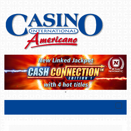
"
Toggle
naviga