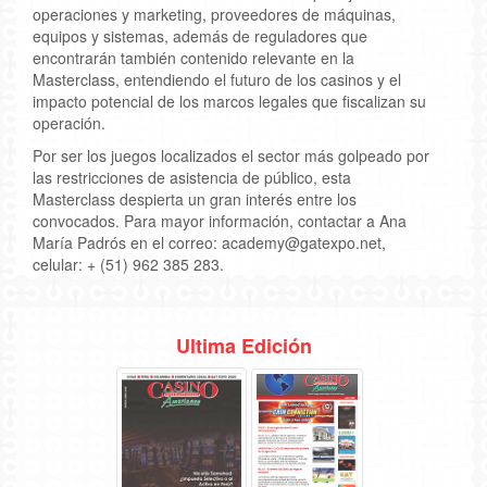
operaciones y marketing, proveedores de máquinas,
equipos y sistemas, además de reguladores que
encontrarán también contenido relevante en la
Masterclass, entendiendo el futuro de los casinos y el
impacto potencial de los marcos legales que fiscalizan su
operación.
Por ser los juegos localizados el sector más golpeado por
las restricciones de asistencia de público, esta
Masterclass despierta un gran interés entre los
convocados. Para mayor información, contactar a Ana
María Padrós en el correo: academy@gatexpo.net,
celular: + (51) 962 385 283.
Ultima Edición