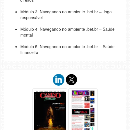
Módulo 3: Navegando no ambiente .bet.br – Jogo
responsável
Módulo 4: Navegando no ambiente .bet.br – Saúde
mental
Módulo 5: Navegando no ambiente .bet.br – Saúde
financeira