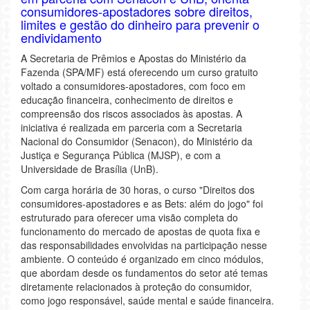
consumidores-apostadores sobre direitos,
limites e gestão do dinheiro para prevenir o
endividamento
A Secretaria de Prêmios e Apostas do Ministério da
Fazenda (SPA/MF) está oferecendo um curso gratuito
voltado a consumidores-apostadores, com foco em
educação financeira, conhecimento de direitos e
compreensão dos riscos associados às apostas. A
iniciativa é realizada em parceria com a Secretaria
Nacional do Consumidor (Senacon), do Ministério da
Justiça e Segurança Pública (MJSP), e com a
Universidade de Brasília (UnB).
Com carga horária de 30 horas, o curso "Direitos dos
consumidores-apostadores e as Bets: além do jogo" foi
estruturado para oferecer uma visão completa do
funcionamento do mercado de apostas de quota fixa e
das responsabilidades envolvidas na participação nesse
ambiente. O conteúdo é organizado em cinco módulos,
que abordam desde os fundamentos do setor até temas
diretamente relacionados à proteção do consumidor,
como jogo responsável, saúde mental e saúde financeira.