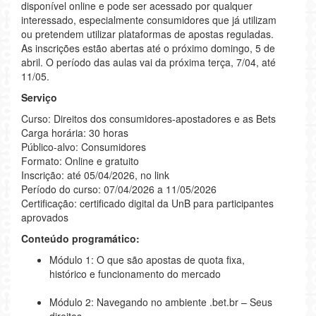
disponível online e pode ser acessado por qualquer
interessado, especialmente consumidores que já utilizam
ou pretendem utilizar plataformas de apostas reguladas.
As inscrições estão abertas até o próximo domingo, 5 de
abril. O período das aulas vai da próxima terça, 7/04, até
11/05.
Serviço
Curso: Direitos dos consumidores-apostadores e as Bets
Carga horária: 30 horas
Público-alvo: Consumidores
Formato: Online e gratuito
Inscrição: até 05/04/2026, no link
Período do curso: 07/04/2026 a 11/05/2026
Certificação: certificado digital da UnB para participantes
aprovados
Conteúdo programático:
Módulo 1: O que são apostas de quota fixa,
histórico e funcionamento do mercado
Módulo 2: Navegando no ambiente .bet.br – Seus
direitos