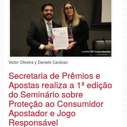
Victor Oliveira y Daniele Cardoso
Secretaria de Prêmios e
Apostas realiza a 1ª edição
do Seminário sobre
Proteção ao Consumidor
Apostador e Jogo
Responsável