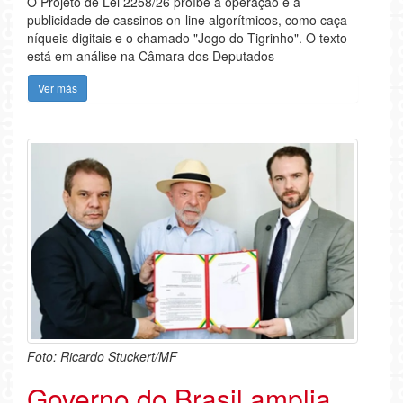
O Projeto de Lei 2258/26 proíbe a operação e a
publicidade de cassinos on-line algorítmicos, como caça-
níqueis digitais e o chamado "Jogo do Tigrinho". O texto
está em análise na Câmara dos Deputados
Ver más
Foto: Ricardo Stuckert/MF
Governo do Brasil amplia