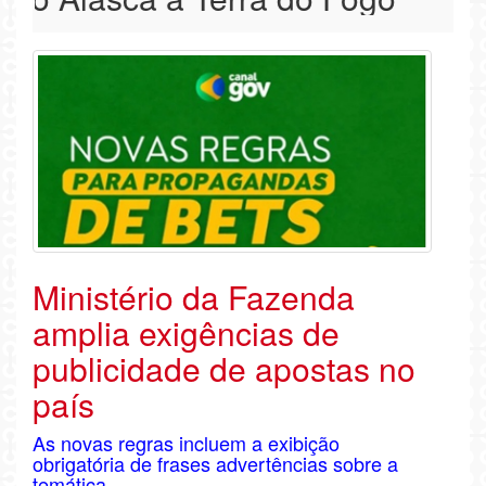
Ministério da Fazenda
amplia exigências de
publicidade de apostas no
país
As novas regras incluem a exibição
obrigatória de frases advertências sobre a
temática