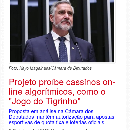
Foto: Kayo Magalhães/Câmara de Diputados
Projeto proíbe cassinos on-
line algorítmicos, como o
"Jogo do Tigrinho"
Proposta em análise na Câmara dos
Deputados mantém autorização para apostas
esportivas de quota fixa e loterias oficiais