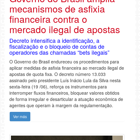
mecanismos de asfixia
financeira contra o
mercado ilegal de apostas
Decreto intensifica a identificação, a
fiscalização e o bloqueio de contas de
operadores das chamadas “bets ilegais”
O Governo do Brasil endureceu os procedimentos para
aplicar medidas de asfixia financeira ao mercado ilegal de
apostas de quota fixa. O decreto número 13.033
assinado pelo presidente Luís Inácio Lula da Silva nesta
sexta-feira (19 /06), reforça os instrumentos para
interromper fluxos financeiros, bloquear valores obtidos
de forma irregular e desarticular a atuação econômica de
agentes que operam à margem da regulamentação.
Ver más