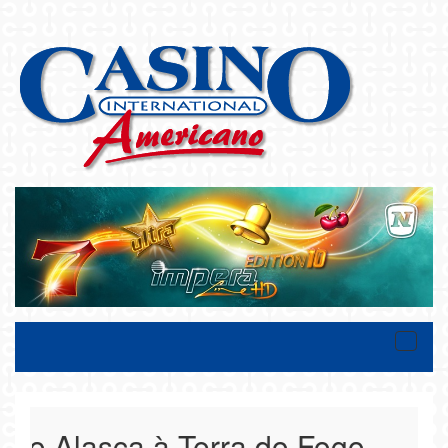
Toggle
naviga
a à Terra do Fogo