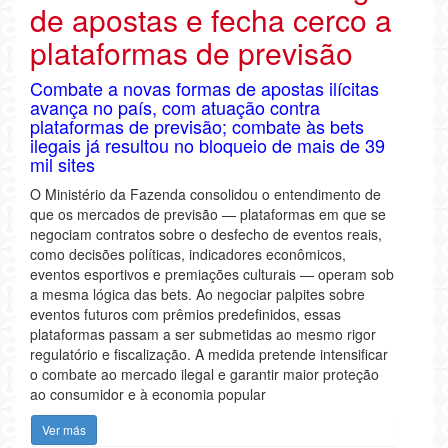
de apostas e fecha cerco a
plataformas de previsão
Combate a novas formas de apostas ilícitas
avança no país, com atuação contra
plataformas de previsão; combate às bets
ilegais já resultou no bloqueio de mais de 39
mil sites
O Ministério da Fazenda consolidou o entendimento de
que os mercados de previsão — plataformas em que se
negociam contratos sobre o desfecho de eventos reais,
como decisões políticas, indicadores econômicos,
eventos esportivos e premiações culturais — operam sob
a mesma lógica das bets. Ao negociar palpites sobre
eventos futuros com prêmios predefinidos, essas
plataformas passam a ser submetidas ao mesmo rigor
regulatório e fiscalização. A medida pretende intensificar
o combate ao mercado ilegal e garantir maior proteção
ao consumidor e à economia popular
Ver más