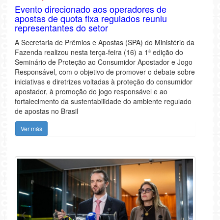
Evento direcionado aos operadores de
apostas de quota fixa regulados reuniu
representantes do setor
A Secretaria de Prêmios e Apostas (SPA) do Ministério da
Fazenda realizou nesta terça-feira (16) a 1ª edição do
Seminário de Proteção ao Consumidor Apostador e Jogo
Responsável, com o objetivo de promover o debate sobre
iniciativas e diretrizes voltadas à proteção do consumidor
apostador, à promoção do jogo responsável e ao
fortalecimento da sustentabilidade do ambiente regulado
de apostas no Brasil
Ver más