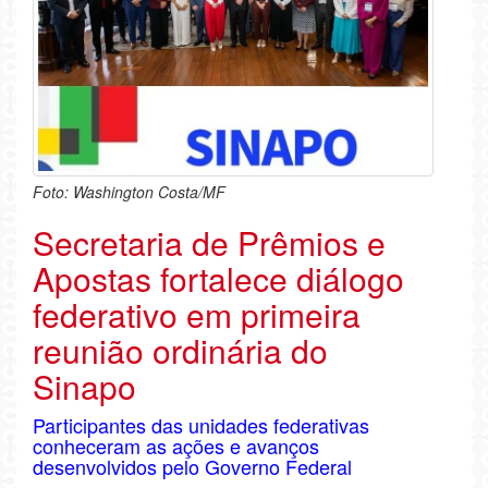
Foto: Washington Costa/MF
Secretaria de Prêmios e
Apostas fortalece diálogo
federativo em primeira
reunião ordinária do
Sinapo
Participantes das unidades federativas
conheceram as ações e avanços
desenvolvidos pelo Governo Federal