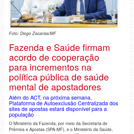
Foto: Diogo Zacarias/MF
Fazenda e Saúde firmam
acordo de cooperação
para incrementos na
política pública de saúde
mental de apostadores
Além do ACT, na próxima semana,
Plataforma de Autoexclusão Centralizada dos
sites de apostas estará disponível para a
população
O Ministério da Fazenda, por meio da Secretaria de
Prêmios e Apostas (SPA-MF), e o Ministério da Saúde,