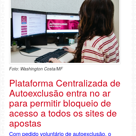
Foto: Washington Costa/MF
Plataforma Centralizada de
Autoexclusão entra no ar
para permitir bloqueio de
acesso a todos os sites de
apostas
Com pedido voluntário de autoexclusão, o