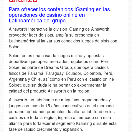
Para ofrecer los contenidos iGaming en las
operaciones de casino online en
Latinoamérica del grupo
Ainsworth Interactive la división iGaming de Ainsworth
proveedor líder de slots, amplía su presencia en
Latinoamérica al lanzar sus conocidos juegos de slots con
Solbet.
Solbet.pe es una casa de juegos online y apuestas
deportivas que opera mercados regulados como Perú.
Solbet es parte de Dreams Group, que opera casinos
físicos de Panamá, Paraguay, Ecuador, Colombia, Perú,
Argentina y Chile, así como en Perú con el casino online
Solbet, que sin duda le ha permitido experimentar la
calidad del producto Ainsworth en la región.
Ainsworth, un fabricante de máquinas tragamonedas y
juegos con más de 15 años consecutivos en el mercado
peruano, brindando productos de alta rentabilidad en los
casinos de toda la región, ingresa al mercado con esta
alianza para fortalecer el segmento IGaming durante esta
fase de rápido crecimiento y expansión.