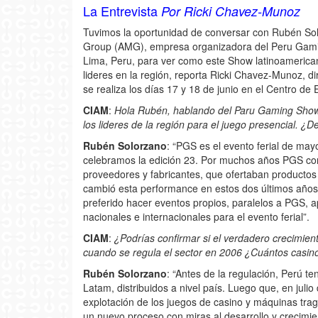
La Entrevista
Por Ricki Chavez-Munoz
Tuvimos la oportunidad de conversar con Rubén Solo
Group (AMG), empresa organizadora del Peru Gami
Lima, Peru, para ver como este Show latinoamerican
lideres en la región, reporta Ricki Chavez-Munoz, d
se realiza los días 17 y 18 de junio en el Centro de
CIAM
:
Hola Rubén, hablando del Paru Gaming Show
los lideres de la región para el juego presencial. ¿
Rubén Solorzano
: “PGS es el evento ferial de may
celebramos la edición 23. Por muchos años PGS conce
proveedores y fabricantes, que ofertaban productos
cambió esta performance en estos dos últimos año
preferido hacer eventos propios, paralelos a PGS,
nacionales e internacionales para el evento ferial”.
CIAM
:
¿Podrías confirmar si el verdadero crecimie
cuando se regula el sector en 2006 ¿Cuántos casin
Rubén Solorzano
: “Antes de la regulación, Perú 
Latam, distribuidos a nivel país. Luego que, en juli
explotación de los juegos de casino y máquinas tra
un nuevo proceso con miras al desarrollo y crecimi