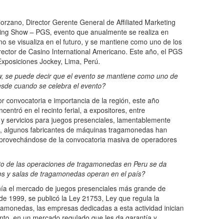
rzano, Director Gerente General de Affiliated Marketing
ng Show – PGS, evento que anualmente se realiza en
o se visualiza en el futuro, y se mantiene como uno de los
irector de Casino International Americano. Este año, el PGS
 Exposiciones Jockey, Lima, Perú.
, se puede decir que el evento se mantiene como uno de
Desde cuando se celebra el evento?
or convocatoria e importancia de la región, este año
ntró en el recinto ferial, a expositores, entre
 y servicios para juegos presenciales, lamentablemente
s, algunos fabricantes de máquinas tragamonedas han
 aprovechándose de la convocatoria masiva de operadores
nto de las operaciones de tragamonedas en Peru se da
os y salas de tragamonedas operan en el país?
tenía el mercado de juegos presenciales más grande de
o de 1999, se publicó la Ley 21753, Ley que regula la
gamonedas, las empresas dedicadas a esta actividad inician
ento, en un mercado regulado que les da garantía y