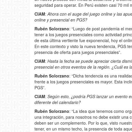
seguridad para operar. En Perú existen casi 70 mil
CIAM
:
Ahora con el auge del juego online y las apue
online y presencial en PGS?
Rubén Solorzano
: “Luego de post pandemia el mer
tener a los juegos presenciales como actividad princi
de esta última vertiente fue exponencial, hoy el onl
En este contexto y visto la nueva tendencia, PGS te
presencia de oferta para juegos presenciales”.
CIAM
:
Hasta la fecha se puede apreciar cierta dism
presencial en otros eventos de la región. ¿Cuál es 
Rubén Solorzano
: “Dicha tendencia es una realidad
frente a los juegos presenciales es mayor. Esta inc
PGS”.
CIAM
:
Según esto, ¿podría PGS lanzar un evento es
diferente del calendario?
Rubén Solorzano
: “La idea que tenemos como orga
una integración, para nosotros no debe existir una 
deben ser un complemento. Por lo que, visto nuestr
tener, en un mismo techo, la presencia de toda aquel