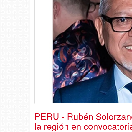
PERU - Rubén Solorzano
la región en convocatori