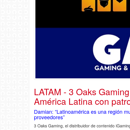
LATAM - 3 Oaks Gaming 
América Latina con patr
Damian: “Latinoamérica es una región mu
proveedores”
3 Oaks Gaming, el distribuidor de contenido iGamin