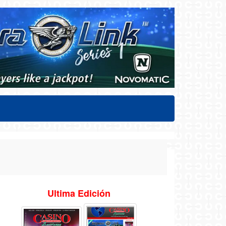
Ultima Edición