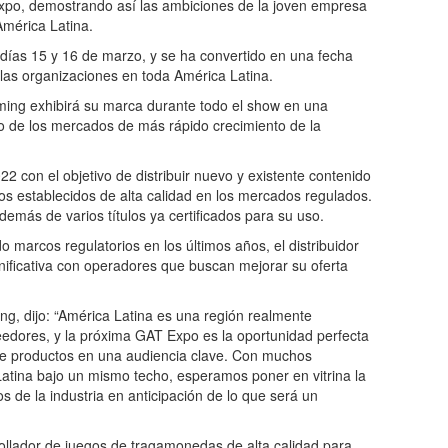
Expo, demostrando así las ambiciones de la joven empresa
América Latina.
días 15 y 16 de marzo, y se ha convertido en una fecha
 las organizaciones en toda América Latina.
ing exhibirá su marca durante todo el show en una
 de los mercados de más rápido crecimiento de la
 con el objetivo de distribuir nuevo y existente contenido
os establecidos de alta calidad en los mercados regulados.
emás de varios títulos ya certificados para su uso.
 marcos regulatorios en los últimos años, el distribuidor
gnificativa con operadores que buscan mejorar su oferta
g, dijo: “América Latina es una región realmente
edores, y la próxima GAT Expo es la oportunidad perfecta
 de productos en una audiencia clave. Con muchos
tina bajo un mismo techo, esperamos poner en vitrina la
 de la industria en anticipación de lo que será un
ollador de juegos de tragamonedas de alta calidad para