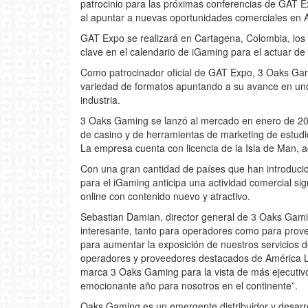
patrocinio para las próximas conferencias de GAT 
al apuntar a nuevas oportunidades comerciales en 
GAT Expo se realizará en Cartagena, Colombia, los 
clave en el calendario de iGaming para el actuar de
Como patrocinador oficial de GAT Expo, 3 Oaks Gam
variedad de formatos apuntando a su avance en uno
industria.
3 Oaks Gaming se lanzó al mercado en enero de 2022
de casino y de herramientas de marketing de estudi
La empresa cuenta con licencia de la Isla de Man, ad
Con una gran cantidad de países que han introducido
para el iGaming anticipa una actividad comercial si
online con contenido nuevo y atractivo.
Sebastian Damian, director general de 3 Oaks Gamin
interesante, tanto para operadores como para prove
para aumentar la exposición de nuestros servicios
operadores y proveedores destacados de América La
marca 3 Oaks Gaming para la vista de más ejecutivos
emocionante año para nosotros en el continente”.
Oaks Gaming es un emergente distribuidor y desarr