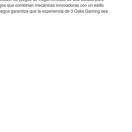
gos que combinan mecánicas innovadoras con un estilo
e juegos garantiza que la experiencia de 3 Oaks Gaming sea