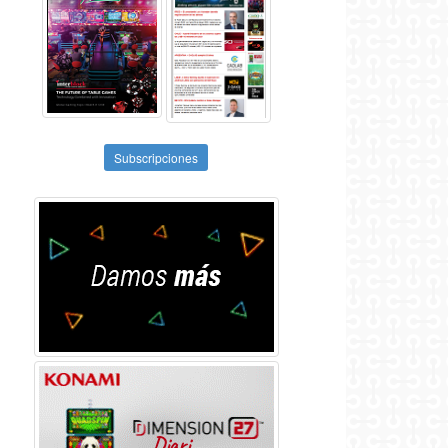
Subscripciones