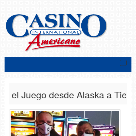
Toggle
naviga
el Juego desde Alaska a Tierra d