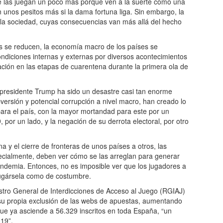
se las juegan un poco más porque ven a la suerte como una
n unos pesitos más si la dama fortuna liga. Sin embargo, la
la sociedad, cuyas consecuencias van más allá del hecho
s se reducen, la economía macro de los países se
ondiciones internas y externas por diversos acontecimientos
ación en las etapas de cuarentena durante la primera ola de
e presidente Trump ha sido un desastre casi tan enorme
ersión y potencial corrupción a nivel macro, han creado lo
ara el país, con la mayor mortandad para este por un
por un lado, y la negación de su derrota electoral, por otro
y el cierre de fronteras de unos países a otros, las
ecialmente, deben ver cómo se las arreglan para generar
pandemia. Entonces, no es imposible ver que los jugadores a
 jugársela como de costumbre.
egistro General de Interdicciones de Acceso al Juego (RGIAJ)
su propia exclusión de las webs de apuestas, aumentando
, que ya asciende a 56.329 inscritos en toda España, “un
19”.