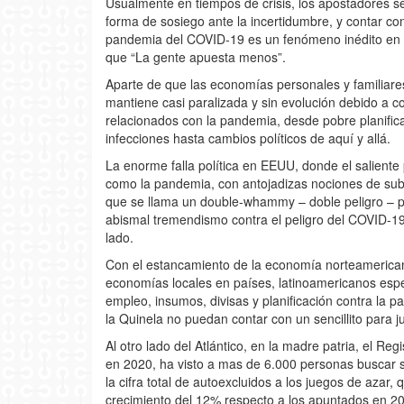
Usualmente en tiempos de crisis, los apostadores 
forma de sosiego ante la incertidumbre, y contar co
pandemia del COVID-19 es un fenómeno inédito en 
que “La gente apuesta menos”.
Aparte de que las economías personales y familiare
mantiene casi paralizada y sin evolución debido a c
relacionados con la pandemia, desde pobre planific
infecciones hasta cambios políticos de aquí y allá.
La enorme falla política en EEUU, donde el salient
como la pandemia, con antojadizas nociones de subv
que se llama un double-whammy – doble peligro – p
abismal tremendismo contra el peligro del COVID-19, 
lado.
Con el estancamiento de la economía norteamericana 
economías locales en países, latinoamericanos esp
empleo, insumos, divisas y planificación contra la 
la Quinela no puedan contar con un sencillito para
Al otro lado del Atlántico, en la madre patria, el R
en 2020, ha visto a mas de 6.000 personas buscar 
la cifra total de autoexcluidos a los juegos de azar
crecimiento del 12% respecto a los apuntados en 20