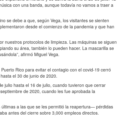
 música con una banda, aunque todavía no vamos a traer a
sino se debe a que, según Vega, los visitantes se sienten
mplementaron desde el comienzo de la pandemia y que han
 por nuestros protocolos de limpieza. Las máquinas se siguen
impiando su área, también lo pueden hacer. La mascarilla se
 usándola”, afirmó Miguel Vega.
Puerto Rico para evitar el contagio con el covid-19 cerró
 hasta el 30 de junio de 2020.
e julio hasta el 16 de julio, cuando tuvieron que cerrar
 septiembre de 2020, cuando les fue aprobada la
s últimas a las que se les permitió la reapertura— pérdidas
aba antes del cierre sobre 3,000 empleos directos.