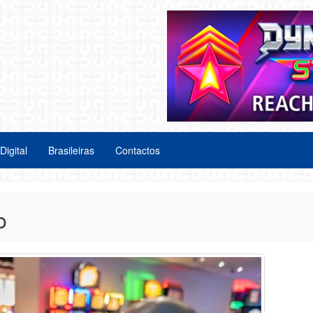
Digital
Brasileiras
Contactos