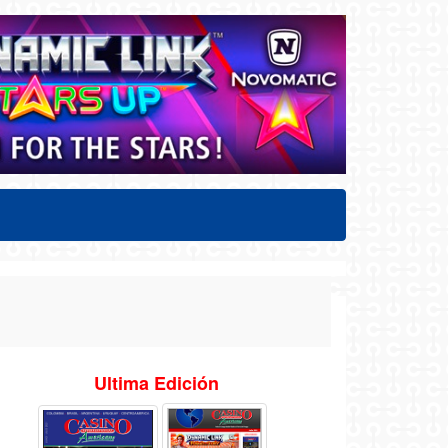
Ultima Edición