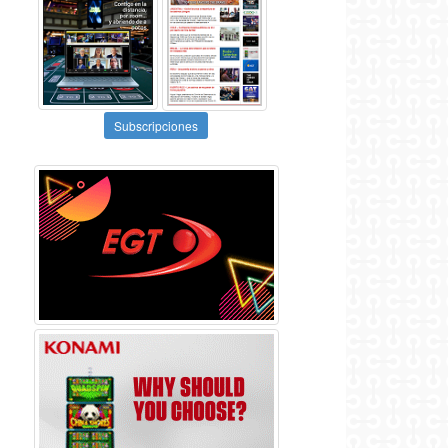
Subscripciones