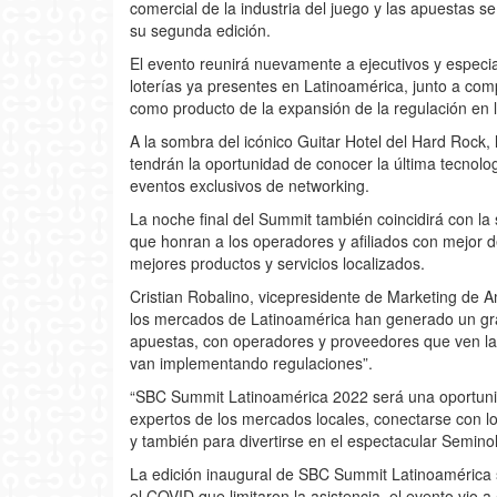
comercial de la industria del juego y las apuestas
su segunda edición.
El evento reunirá nuevamente a ejecutivos y especia
loterías ya presentes en Latinoamérica, junto a c
como producto de la expansión de la regulación en l
A la sombra del icónico Guitar Hotel del Hard Rock, 
tendrán la oportunidad de conocer la última tecnolog
eventos exclusivos de networking.
La noche final del Summit también coincidirá con l
que honran a los operadores y afiliados con mejor 
mejores productos y servicios localizados.
Cristian Robalino, vicepresidente de Marketing de A
los mercados de Latinoamérica han generado un gran
apuestas, con operadores y proveedores que ven la
van implementando regulaciones”.
“SBC Summit Latinoamérica 2022 será una oportunida
expertos de los mercados locales, conectarse con l
y también para divertirse en el espectacular Semino
La edición inaugural de SBC Summit Latinoamérica se
el COVID que limitaron la asistencia, el evento vio a