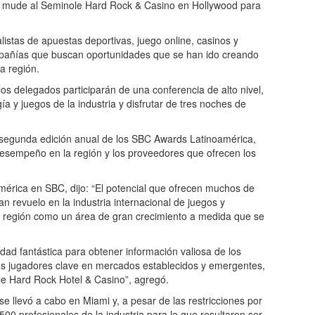
 se mude al Seminole Hard Rock & Casino en Hollywood para
listas de apuestas deportivas, juego online, casinos y
ompañías que buscan oportunidades que se han ido creando
a región.
los delegados participarán de una conferencia de alto nivel,
ía y juegos de la industria y disfrutar de tres noches de
a segunda edición anual de los SBC Awards Latinoamérica,
desempeño en la región y los proveedores que ofrecen los
mérica en SBC, dijo: “El potencial que ofrecen muchos de
 revuelo en la industria internacional de juegos y
 región como un área de gran crecimiento a medida que se
d fantástica para obtener información valiosa de los
os jugadores clave en mercados establecidos y emergentes,
le Hard Rock Hotel & Casino”, agregó.
 llevó a cabo en Miami y, a pesar de las restricciones por
 500 profesionales de la industria para lo que resultaron ser