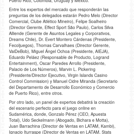
Puerto Rico, Colombia, Uruguay y México.
Entre los expertos del mercado que responderán las
preguntas de los delegados estarán Pedro Melo (Director
Comercial, Clube Atlético Mineiro), Felipe Soalheiro
(Director Gerente, Effect Sport São Paulo), Carlos Silva
Alliende (Gerente de Asuntos Legales y Corporativos,
Dreams Chile), Dr. Evert Montero Cárdenas (Presidente,
Fecoljuegos), Thomas Carvalhaes (Director Gerente,
VaiDeBob), Miguel Ángel Ochoa (Presidente, AIEJA),
Eduardo Peláez (Responsable de Producto, Logrand
Entertainment), Oscar Paredes Arrollo (Presidente,
Palacio de Los Números), Marvin L. Pickering
(Presidente/Director Ejecutivo, Virgin Islands Casino
Control Commission) y Manuel Cidre Miranda (Secretario
del Departamento de Desarrollo Económico y Comercio
de Puerto Rico), entre otros.
Por otro lado, un panel de expertos debatirá la creación
del escenario perfecto para el juego online en
Sudamérica, donde, Gonzalo Pérez (CEO, Apuesta
Total), Udo Seckelmann (Abogado, Bichara e Motta),
Juan Barrachina (Director de Ventas en LATAM, Kambi),
Ignacio Iturraspe (Director de Ventas en LATAM, Stats