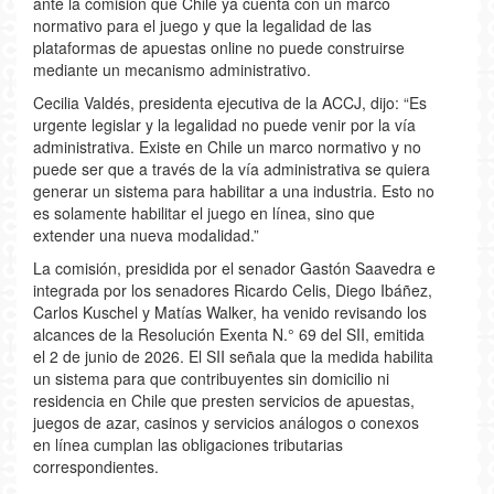
ante la comisión que Chile ya cuenta con un marco
normativo para el juego y que la legalidad de las
plataformas de apuestas online no puede construirse
mediante un mecanismo administrativo.
Cecilia Valdés, presidenta ejecutiva de la ACCJ, dijo: “Es
urgente legislar y la legalidad no puede venir por la vía
administrativa. Existe en Chile un marco normativo y no
puede ser que a través de la vía administrativa se quiera
generar un sistema para habilitar a una industria. Esto no
es solamente habilitar el juego en línea, sino que
extender una nueva modalidad.”
La comisión, presidida por el senador Gastón Saavedra e
integrada por los senadores Ricardo Celis, Diego Ibáñez,
Carlos Kuschel y Matías Walker, ha venido revisando los
alcances de la Resolución Exenta N.° 69 del SII, emitida
el 2 de junio de 2026. El SII señala que la medida habilita
un sistema para que contribuyentes sin domicilio ni
residencia en Chile que presten servicios de apuestas,
juegos de azar, casinos y servicios análogos o conexos
en línea cumplan las obligaciones tributarias
correspondientes.