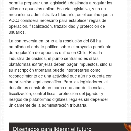
permita preparar una legislación destinada a regular los
sitios de apuestas online. Esa vía legislativa, y no un
mecanismo administrativo tributario, es el camino que la
ACCJ considera necesario para establecer reglas de
operación, fiscalización, trazabilidad y protección de
usuarios.
La controversia en torno a la resolución del SII ha
ampliado el debate político sobre el proyecto pendiente
de regulación de apuestas online en Chile. Para la
industria de casinos, el punto central no es si las
plataformas extranjeras deben pagar impuestos, sino si
su inscripción tributaria puede interpretarse como
reconocimiento de una actividad que aún no cuenta con
autorización legal específica. Para los legisladores, el
desafío es construir un marco que aborde licencias,
fiscalización, control fiscal, protección del jugador y
riesgos de plataformas digitales ilegales sin depender
únicamente de la administración tributaria.