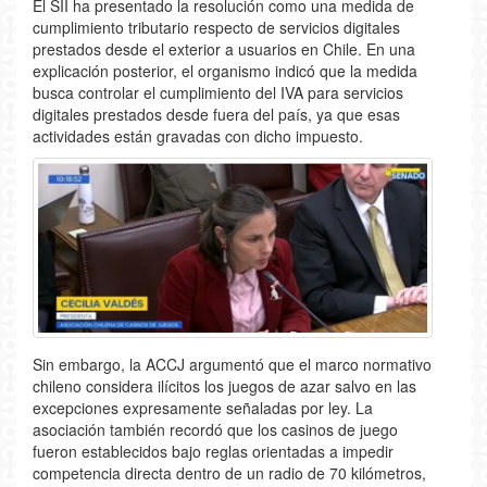
El SII ha presentado la resolución como una medida de
cumplimiento tributario respecto de servicios digitales
prestados desde el exterior a usuarios en Chile. En una
explicación posterior, el organismo indicó que la medida
busca controlar el cumplimiento del IVA para servicios
digitales prestados desde fuera del país, ya que esas
actividades están gravadas con dicho impuesto.
Sin embargo, la ACCJ argumentó que el marco normativo
chileno considera ilícitos los juegos de azar salvo en las
excepciones expresamente señaladas por ley. La
asociación también recordó que los casinos de juego
fueron establecidos bajo reglas orientadas a impedir
competencia directa dentro de un radio de 70 kilómetros,