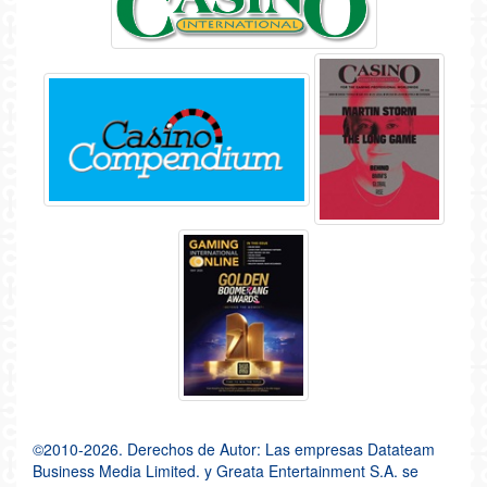
©2010-2026. Derechos de Autor: Las empresas Datateam
Business Media Limited. y Greata Entertainment S.A. se