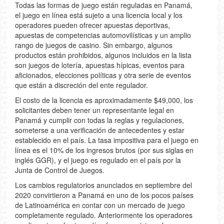
Todas las formas de juego están reguladas en Panamá,
el juego en línea está sujeto a una licencia local y los
operadores pueden ofrecer apuestas deportivas,
apuestas de competencias automovilísticas y un amplio
rango de juegos de casino. Sin embargo, algunos
productos están prohibidos, algunos incluidos en la lista
son juegos de lotería, apuestas hípicas, eventos para
aficionados, elecciones políticas y otra serie de eventos
que están a discreción del ente regulador.
El costo de la licencia es aproximadamente $49,000, los
solicitantes deben tener un representante legal en
Panamá y cumplir con todas la reglas y regulaciones,
someterse a una verificación de antecedentes y estar
establecido en el país. La tasa impositiva para el juego en
línea es el 10% de los ingresos brutos (por sus siglas en
inglés GGR), y el juego es regulado en el país por la
Junta de Control de Juegos.
Los cambios regulatorios anunciados en septiembre del
2020 convirtieron a Panamá en uno de los pocos países
de Latinoamérica en contar con un mercado de juego
completamente regulado. Anteriormente los operadores