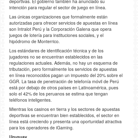
deportivas. El gobierno también ha anunciado su
intención para regular el sector de juego en línea.
Las únicas organizaciones que formalmente están
autorizadas para ofrecer servicios de apuestas en línea
son Intralot Perú y la Corporación Galena que opera
juegos de lotería para instituciones sociales, y el
hipódromo de Monterrico.
Los estándares de identificación técnica y de los
jugadores no se encuentran establecidos en las
regulaciones actuales. Además, no hay un esquema de
tributación, pero formalmente los servicios de apuestas
en línea reconocidos pagan un impuesto del 20% sobre el
GGR. La tasa de penetración de telefonía móvil de Perú
está por debajo de otros países en Latinoamérica, pues
solo el 42% de los peruanos se estima que tengan
teléfonos inteligentes.
Mientras los casinos en tierra y los sectores de apuestas
deportivas se encuentran bien establecidos, el sector en
línea está creciendo y presenta una oportunidad atractiva
para los operadores de iGaming.
Uruguay