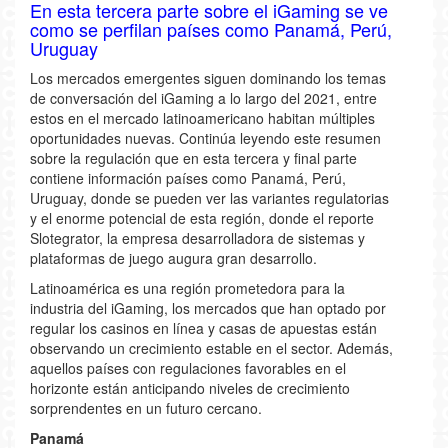
En esta tercera parte sobre el iGaming se ve
como se perfilan países como Panamá, Perú,
Uruguay
Los mercados emergentes siguen dominando los temas
de conversación del iGaming a lo largo del 2021, entre
estos en el mercado latinoamericano habitan múltiples
oportunidades nuevas. Continúa leyendo este resumen
sobre la regulación que en esta tercera y final parte
contiene información países como Panamá, Perú,
Uruguay, donde se pueden ver las variantes regulatorias
y el enorme potencial de esta región, donde el reporte
Slotegrator, la empresa desarrolladora de sistemas y
plataformas de juego augura gran desarrollo.
Latinoamérica es una región prometedora para la
industria del iGaming, los mercados que han optado por
regular los casinos en línea y casas de apuestas están
observando un crecimiento estable en el sector. Además,
aquellos países con regulaciones favorables en el
horizonte están anticipando niveles de crecimiento
sorprendentes en un futuro cercano.
Panamá