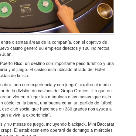
entre distintas áreas de la compañía, con el objetivo de
nuevo casino generó 90 empleos directos y 120 indirectos,
n Juan.
Puerto Rico, un destino con importante peso turístico y una
ería y el juego. El casino está ubicado al lado del Hotel
das de la isla.
obre todo con experiencia y con juego”, explicó al medio
or de la división de casinos del Grupo Orenes. “Lo que en
porque vienen a jugar las máquinas o las mesas, que es lo
n cóctel en la barra, una buena cena, un partido de fútbol;
o, ese club social que hacemos en 360 grados nos ayuda a
an a vivir la experiencia”.
 y 10 mesas de juego, incluyendo blackjack, Mini Baccarat
 craps. El establecimiento operará de domingo a miércoles