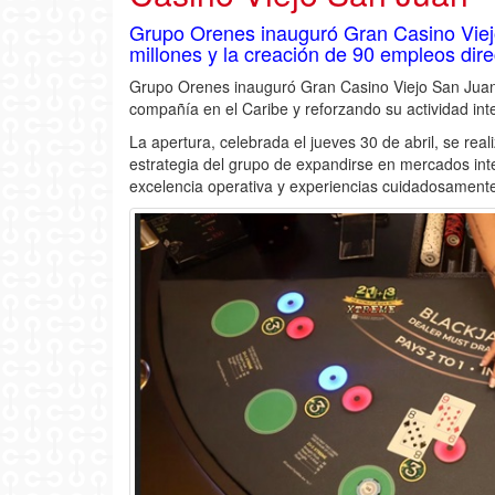
Grupo Orenes inauguró Gran Casino Viej
millones y la creación de 90 empleos dire
Grupo Orenes inauguró Gran Casino Viejo San Juan 
compañía en el Caribe y reforzando su actividad int
La apertura, celebrada el jueves 30 de abril, se real
estrategia del grupo de expandirse en mercados int
excelencia operativa y experiencias cuidadosamente