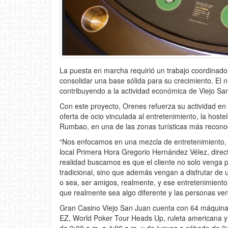
La puesta en marcha requirió un trabajo coordinado 
consolidar una base sólida para su crecimiento. El 
contribuyendo a la actividad económica de Viejo Sa
Con este proyecto, Orenes refuerza su actividad en 
oferta de ocio vinculada al entretenimiento, la hostel
Rumbao, en una de las zonas turísticas más reconoci
“Nos enfocamos en una mezcla de entretenimiento, s
local Primera Hora Gregorio Hernández Vélez, direct
realidad buscamos es que el cliente no solo venga 
tradicional, sino que además vengan a disfrutar de u
o sea, ser amigos, realmente, y ese entretenimient
que realmente sea algo diferente y las personas veng
Gran Casino Viejo San Juan cuenta con 64 máquinas
EZ, World Poker Tour Heads Up, ruleta americana y