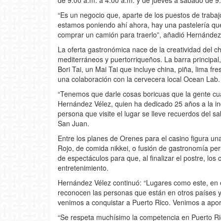
de 9:00 a.m. a 4:00 a.m. y de jueves a sábado de 9
“Es un negocio que, aparte de los puestos de trabajo
estamos poniendo ahí ahora, hay una pastelería que 
comprar un camión para traerlo”, añadió Hernández
La oferta gastronómica nace de la creatividad del c
mediterráneos y puertorriqueños. La barra principal,
Bori Tai, un Mai Tai que incluye china, piña, lima f
una colaboración con la cervecera local Ocean Lab.
“Tenemos que darle cosas boricuas que la gente cu
Hernández Vélez, quien ha dedicado 25 años a la ind
persona que visite el lugar se lleve recuerdos del sab
San Juan.
Entre los planes de Orenes para el casino figura un
Rojo, de comida nikkei, o fusión de gastronomía p
de espectáculos para que, al finalizar el postre, l
entretenimiento.
Hernández Vélez continuó: “Lugares como este, en es
reconocen las personas que están en otros países y 
venimos a conquistar a Puerto Rico. Venimos a aport
“Se respeta muchísimo la competencia en Puerto Ri